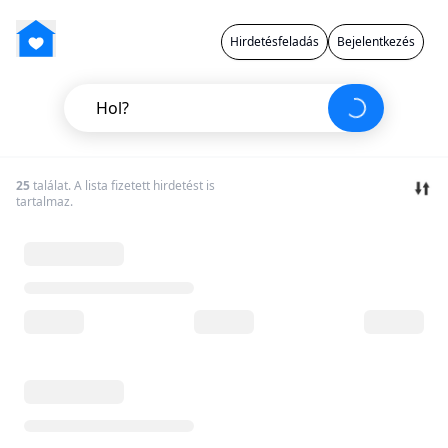
Hirdetésfeladás
Bejelentkezés
Hol?
25
találat. A lista fizetett hirdetést is
tartalmaz.