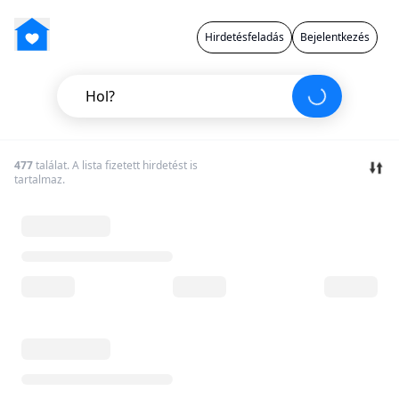
Hirdetésfeladás
Bejelentkezés
Hol?
477
találat. A lista fizetett hirdetést is
tartalmaz.