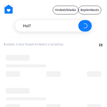
Hirdetésfeladás
Bejelentkezés
Hol?
0
találat. A lista fizetett hirdetést is tartalmaz.