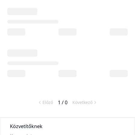
1
/
0
Előző
Következő
Közvetítőknek