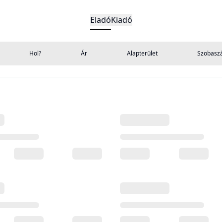
Eladó
Kiadó
Hol?
Ár
Alapterület
Szobasz