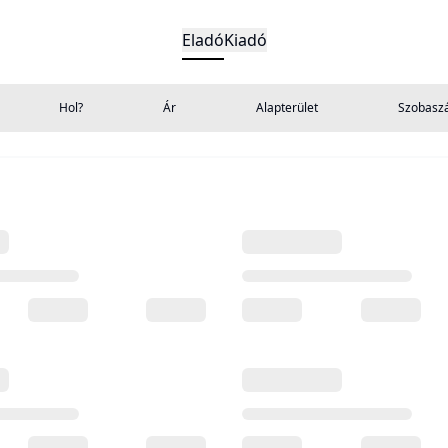
Eladó
Kiadó
Hol?
Ár
Alapterület
Szobasz