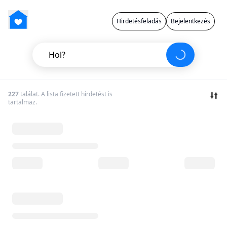
Hirdetésfeladás
Bejelentkezés
Hol?
227
találat. A lista fizetett hirdetést is
tartalmaz.