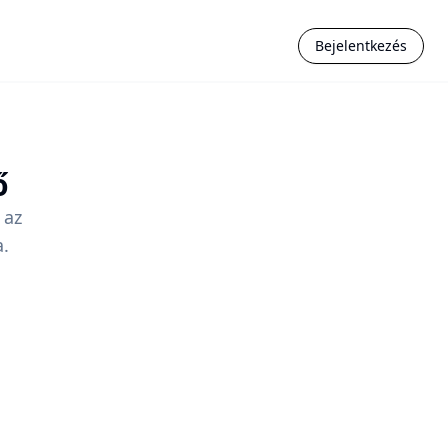
Bejelentkezés
ő
 az
a.