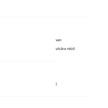
van
utcára néző
I