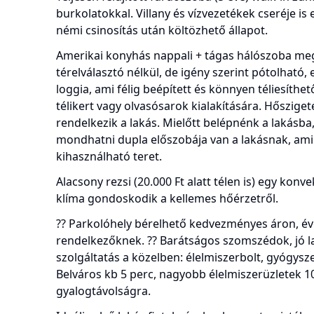
burkolatokkal. Villany és vízvezetékek cseréje is 
némi csinosítás után költözhető állapot.
Amerikai konyhás nappali + tágas hálószoba meg
térelválasztó nélkül, de igény szerint pótolható, 
loggia, ami félig beépített és könnyen téliesíthet
télikert vagy olvasósarok kialakítására. Hősziget
rendelkezik a lakás. Mielőtt belépnénk a lakásba
mondhatni dupla előszobája van a lakásnak, ami
kihasználható teret.
Alacsony rezsi (20.000 Ft alatt télen is) egy konv
klíma gondoskodik a kellemes hőérzetről.
?? Parkolóhely bérelhető kedvezményes áron, év
rendelkezőknek. ?? Barátságos szomszédok, jó 
szolgáltatás a közelben: élelmiszerbolt, gyógyszer
Belváros kb 5 perc, nagyobb élelmiszerüzletek 1
gyalogtávolságra.