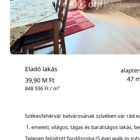
Eladó lakás
alapter
47 m
39,90 M Ft
848 936 Ft / m²
Székesfehérvár belvárosának szívében vár rád ez
emeleti, világos, tágas és barátságos lakás, 
Teljesen felújított fürdőszoba (5 éve) walk-in z