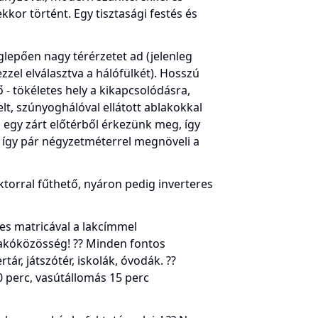
ekkor történt. Egy tisztasági festés és
lepően nagy térérzetet ad (jelenleg
ezzel elválasztva a hálófülkét). Hosszú
ő - tökéletes hely a kikapcsolódásra,
elt, szúnyoghálóval ellátott ablakokkal
, egy zárt előtérből érkezünk meg, így
 így pár négyzetméterrel megnöveli a
ektorral fűthető, nyáron pedig inverteres
es matricával a lakcímmel
lakóközösség! ?? Minden fontos
tár, játszótér, iskolák, óvodák. ??
0 perc, vasútállomás 15 perc