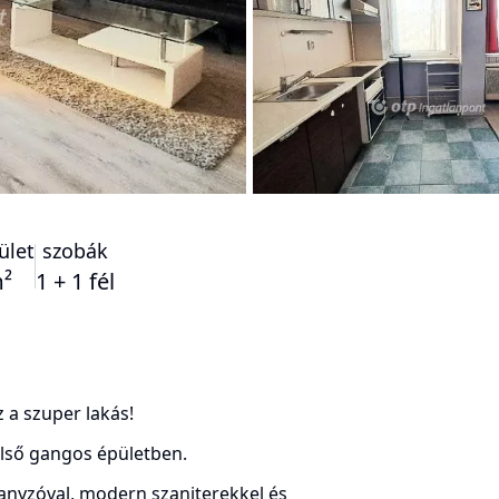
ület
szobák
²
1 + 1 fél
 a szuper lakás!
belső gangos épületben.
uhanyzóval, modern szaniterekkel és