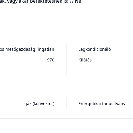
ak, vagy akár befektetésnek is! ?? Ne
nos mezőgazdasági ingatlan
Légkondicionáló
1970
Kilátás
gáz (konvektor)
Energetikai tanúsítvány