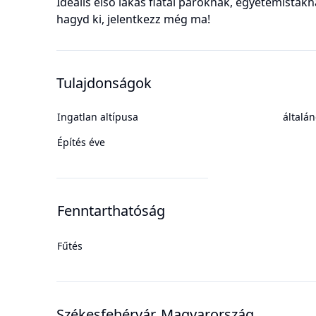
Ideális első lakás fiatal pároknak, egyetemistákn
hagyd ki, jelentkezz még ma!
Tulajdonságok
Ingatlan altípusa
általá
Építés éve
Fenntarthatóság
Fűtés
Székesfehérvár, Magyarország