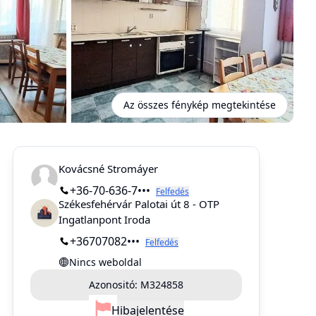
Az összes fénykép megtekintése
Kovácsné Stromáyer
+36-70-636-7•••
Felfedés
Székesfehérvár Palotai út 8 - OTP
Ingatlanpont Iroda
+36707082•••
Felfedés
Nincs weboldal
Azonositó:
M324858
Hiba
jelentése