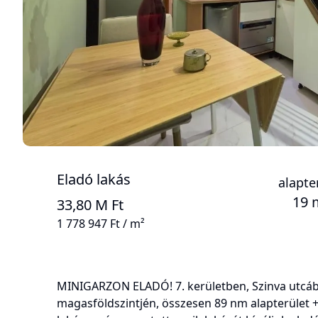
Eladó lakás
alapte
19 
33,80 M Ft
1 778 947 Ft / m²
MINIGARZON ELADÓ! 7. kerületben, Szinva utcáb
magasföldszintjén, összesen 89 nm alapterület + 