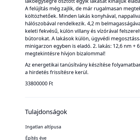
lakóegységre osztott egyik lakását kínáljuk eladá
A felújítás még zajlik, de már rugalmasan megt
költözhetőek. Minden lakás konyhával, nappaliva
hálószobával rendelkezik. 4,2 m belmagasságával
keleti fekvésű, külön villany és vízórával felszere
bútorokat. A lakások külön, ügyvédi megosztáss
minigarzon egyben is eladó. 2. lakás: 12,6 nm + 
megtekintésre hívjon bizalommal!
Az energetikai tanúsítvány készítése folyamatban
a hirdetés frissítésre kerül.
33800000 Ft
Tulajdonságok
Ingatlan altípusa
Építés éve