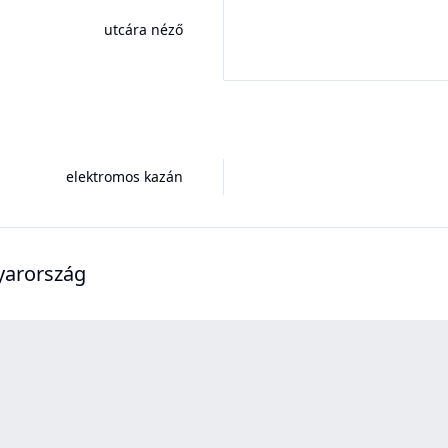
utcára néző
elektromos kazán
gyarország