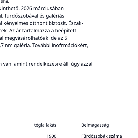
sra.
ekinthető. 2026 márciusában
l, fürdőszobával és galériás
 kényelmes otthont biztosít. Észak-
ltek. Az ár tartalmazza a beépített
al megvásárolhatóak, de az 5
6,7 nm galéria. További inofrmációkért,
 van, amint rendelkezésre áll, úgy azzal
tégla lakás
Belmagasság
1900
Fürdőszobák száma