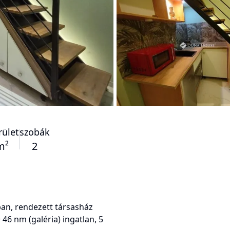
rület
szobák
m²
2
an, rendezett társasház
46 nm (galéria) ingatlan, 5