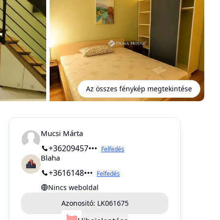
Az összes fénykép megtekintése
Mucsi Márta
+36209457•••
Felfedés
Blaha
+3616148•••
Felfedés
Nincs weboldal
Azonositó:
LK061675