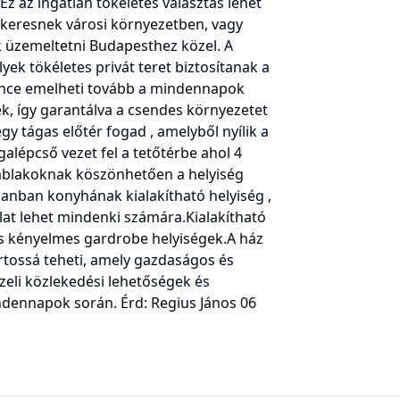
Ez az ingatlan tökéletes választás lehet
 keresnek városi környezetben, vagy
k üzemeltetni Budapesthez közel. A
yek tökéletes privát teret biztosítanak a
nce emelheti tovább a mindennapok
k, így garantálva a csendes környezetet
gy tágas előtér fogad , amelyből nyílik a
lépcső vezet fel a tetőtérbe ahol 4
gy ablakoknak köszönhetően a helyiség
lanban konyhának kialakítható helyiség ,
lat lehet mindenki számára.Kialakítható
s kényelmes gardrobe helyiségek.A ház
ortossá teheti, amely gazdaságos és
eli közlekedési lehetőségek és
ndennapok során. Érd: Regius János 06