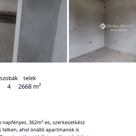
szobák
telek
4
2668 m²
 napfényes, 362m²-es, szerkezetkész
s telken, ahol önálló apartmanok is