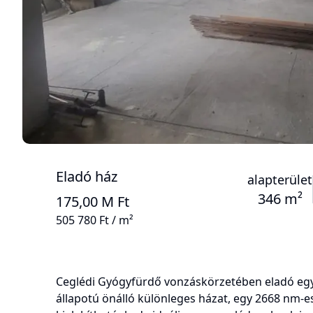
Eladó ház
alapterület
346 m²
175,00 M Ft
505 780 Ft / m²
Ceglédi Gyógyfürdő vonzáskörzetében eladó egy
állapotú önálló különleges házat, egy 2668 nm-e