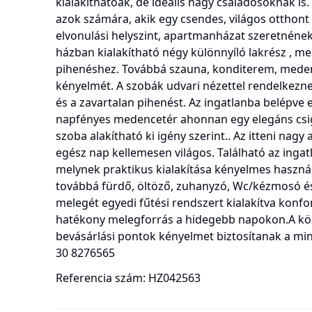
kialakíthatóak, de ideális nagy családosoknak is. 
azok számára, akik egy csendes, világos otthont
elvonulási helyszint, apartmanházat szeretnéne
házban kialakítható négy különnyíló lakrész , mel
pihenéshez. Továbbá szauna, konditerem, mede
kényelmét. A szobák udvari nézettel rendelkezne
és a zavartalan pihenést. Az ingatlanba belépve e
napfényes medencetér ahonnan egy elegáns csiga
szoba alakítható ki igény szerint.. Az itteni na
egész nap kellemesen világos. Található az ingat
melynek praktikus kialakítása kényelmes haszná
továbbá fürdő, öltöző, zuhanyzó, Wc/kézmosó é
melegét egyedi fűtési rendszert kialakítva konf
hatékony melegforrás a hidegebb napokon.A köz
bevásárlási pontok kényelmet biztosítanak a mi
30 8276565
Referencia szám: HZ042563