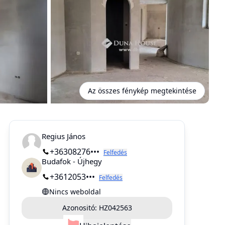
Az összes fénykép megtekintése
Regius János
+36308276•••
Felfedés
Budafok - Újhegy
+3612053•••
Felfedés
Nincs weboldal
Azonositó:
HZ042563